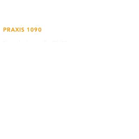
PRAXIS 1090
Nussdorferstraße 20/17
1. Obergeschoss
1090 Wien
BÜRO 1190
Chimanistraße 31
1190 Wien
KONTAKT
Tel:
0699/120 37 880